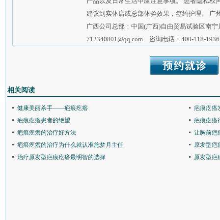
产品以及日常生活中应注意事项。 患者隐私权
建议到实体店或总部体验效果，签约护理。 广
广西公司总部：中国(广西)自由贸易试验区南宁
712340801@qq.com 咨询电话：400-118-1936
相关阅读
健康美丽杀手——疤痕疙瘩
疤痕疙瘩
疤痕疙瘩患者的绝望
疤痕疙瘩
疤痕疙瘩的治疗好方法
让胸前疤
疤痕疙瘩的治疗为什么就认准施梦月主任
原发型疤
治疗原发型疤痕疙瘩最明智的选择
原发型疤