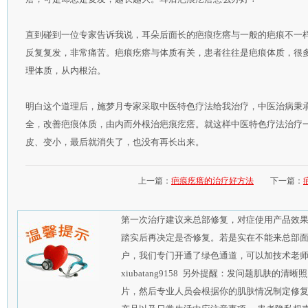
直到碰到一位专家告诉我说，耳朵后面长的疤痕疙瘩与一般的疤痕不一
反复复发，非常痛苦。疤痕疙瘩与体质有关，患者往往是疤痕体质，很
理体质，从内根治。
明白这个道理后，施梦月专家采取中医特色疗法给我治疗，中医治病秉
全，改善疤痕体质，由内而外根治疤痕疙瘩。就这样中医特色疗法治疗
皮、变小，最后就消失了，也没有再长出来。
上一篇：
疤痕疙瘩的治疗好方法
下一篇：
第一次治疗建议来总部修复，对症使用产品效
踏实后再决定是否修复。若是实在不能来总部
户，我们专门开通了绿色通道，可以加技术老师的qq
xiubatang9158 另外提醒：发问题肌肤
片，然后专业人员会根据你的肌肤情况制定修