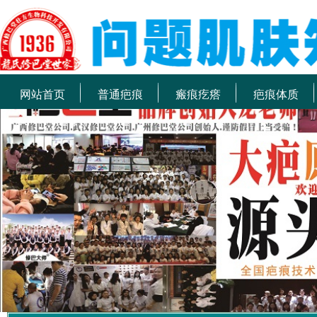
网站首页
普通疤痕
瘢痕疙瘩
疤痕体质