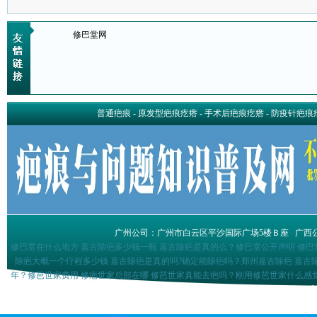
修巴堂网
普通疤痕
-
原发型疤痕疙瘩
-
手术后疤痕疙瘩
-
防疫针疤痕
广州公司：广州市白云区平沙国际广场5楼Ｂ座
广西
修巴堂在什么地方 嘉古除疤多少钱一瓶 嘉古除疤是真的么？修巴堂公开声明 修巴
除疤大概一个疗程多少钱 嘉古除疤是真的吗?确定能除疤吗？郑州嘉古除疤 嘉古
年？修芭世家费用 修疤世家总部在哪 修芭世家真能去疤吗？刚用修芭世家什么感觉
消除疤痕疙瘩巴盾祛疤组合多少钱祛疤膏排名前十位巴盾祛疤产品是不是真的巴盾祛
形怎么样 巴克进口怎么磨 涂抹假的巴克会怎么样 巴克