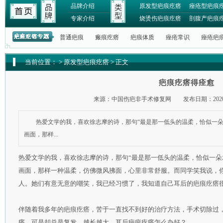
品牌介绍
原发型疤痕疙瘩
痤疮型疤痕
专家介绍
烧烫伤疤痕疙瘩
剖腹产疤痕
普通疤痕
瘢痕疙瘩
疤痕体质
痤疮常识
痤疮疤
当前位置：
>
原发型疤痕疙瘩
> 正文
疤痕疙瘩得痊愈
来源：中国伤疤非手术修复网 发布日期：2020-
热爱文学的我，喜欢徐志摩的诗，那句“最是那一低头的温柔，恰似一朵
画面，那样...
热爱文学的我，喜欢徐志摩的诗，那句“最是那一低头的温柔，恰似一朵
画面，那样一种温柔，仿佛微风拂面，心里非常舒服。而同学笑我说，
人。她们有意无意的嘲笑，我已经习惯了，我知道自己耳后的疤痕疙瘩
伴随着我多年的疤痕疙瘩，苦于一直找不到好的治疗方法，手术切除过
瘩，可是却总是复发，越长越大。耳后疤痕疙瘩怎么办好？